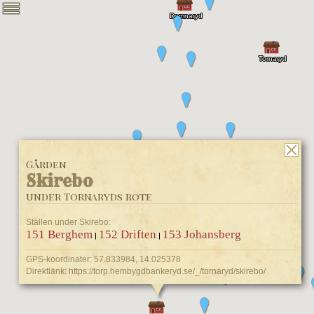
Gården
Skirebo
under Tornaryds rote
Ställen under Skirebo:
151 Berghem
152 Driften
153 Johansberg
|
|
GPS-koordinater: 57.833984, 14.025378
Direktlänk:
https://torp.hembygdbankeryd.se/_/tornaryd/skirebo/