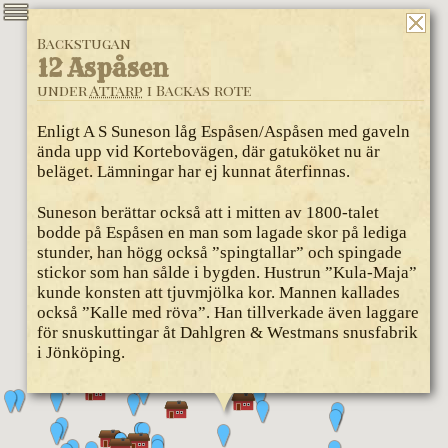
Backstugan
12 Aspåsen
under
Attarp
i Backas rote
Enligt A S Suneson låg Espåsen/Aspåsen med gaveln
ända upp vid Kortebovägen, där gatuköket nu är
beläget. Lämningar har ej kunnat återfinnas.
Suneson berättar också att i mitten av 1800-talet
bodde på Espåsen en man som lagade skor på lediga
stunder, han högg också ”spingtallar” och spingade
stickor som han sålde i bygden. Hustrun ”Kula-Maja”
kunde konsten att tjuvmjölka kor. Mannen kallades
också ”Kalle med röva”. Han tillverkade även laggare
för snuskuttingar åt Dahlgren & Westmans snusfabrik
i Jönköping.
På den plats där Espåsen låg, firade Bankerydsborna
under många år valborgsmäss med brasa, fyrverkeri
och sång, firandet på denna plats upphörde i mitten av