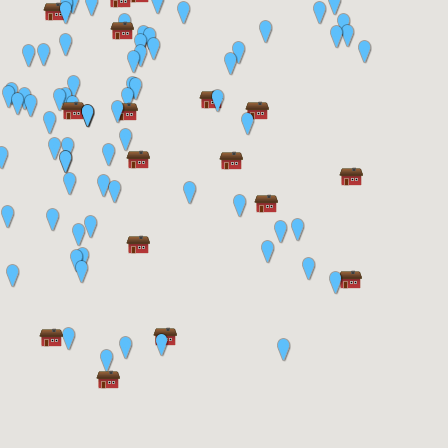
1960-talet för att fortsätta vid Hembygdsgården.
Boende på Aspåsen
GPS-koordinater: 57.854026, 14.127754
Direktlänk:
https://torp.hembygdbankeryd.se/_/backa-
by/attarp/backstugan-espasen/