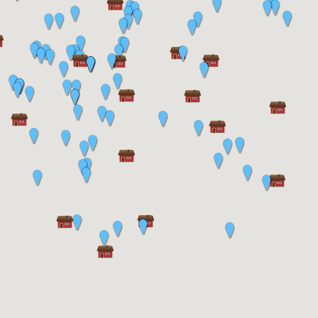
GPS-koordinater: 57.851781, 14.120936
Direktlänk:
https://torp.hembygdbankeryd.se/_/backa-
by/attarp/dannekullen/