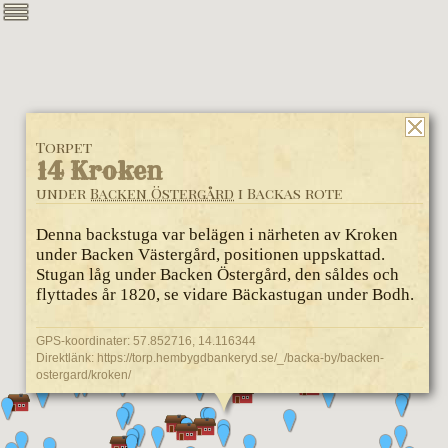
Torpet
14 Kroken
under
Backen Östergård
i Backas rote
Denna backstuga var belägen i närheten av Kroken
under Backen Västergård, positionen uppskattad.
Stugan låg under Backen Östergård, den såldes och
flyttades år 1820, se vidare Bäckastugan under Bodh.
GPS-koordinater: 57.852716, 14.116344
Direktlänk:
https://torp.hembygdbankeryd.se/_/backa-by/backen-
ostergard/kroken/