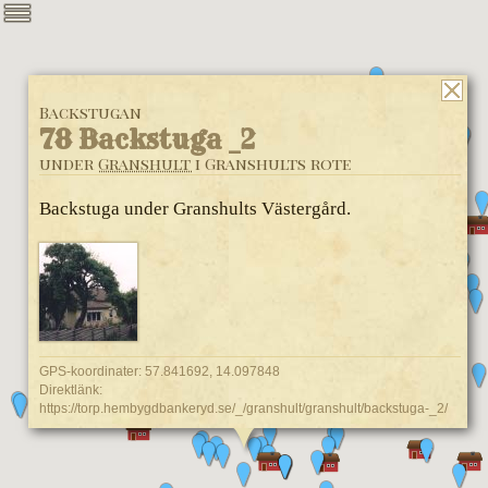
Backstugan
78 Backstuga _2
under
Granshult
i Granshults rote
Backstuga under Granshults Västergård.
GPS-koordinater: 57.841692, 14.097848
Direktlänk:
https://torp.hembygdbankeryd.se/_/granshult/granshult/backstuga-_2/