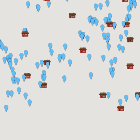
att få flytta till fattighuset och få underhåll ur
kommunalkassan. Han fick då överlämna både hus
och lösegendom till kommunen. Enligt en förteckning
fanns; huset Skogslund, en studsare, ett fickur, ett
slagbord, en säng, en draglåda, tre styrstolar, en soffa,
en skänk, ett mindre bord, två vattenämbar, ett mindre
bord, en klarinett, en järnkamin, en fotogenlampa, två
ljusstockar, diverse böcker, ett större stenkrus, diverse
flata tallrikar och mindre koppar, två sågar, två
vedyxor, en handyxa, två buskhackor, två kistor, två
bord, en lie med orv, en ny lykta, tre potatishackor, en
järnkratta, en räfsa, två spadar, cirka 40 liter kål.
Upptecknad i Skogslund den 4 februari 1891 av G
Lundin och J Johansson.
Boende på Skogslund