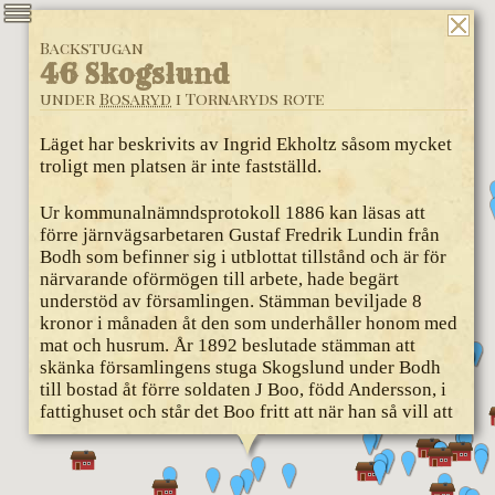
Backstugan
46 Skogslund
under
Bosaryd
i Tornaryds rote
Läget har beskrivits av Ingrid Ekholtz såsom mycket
troligt men platsen är inte fastställd.
Ur kommunalnämndsprotokoll 1886 kan läsas att
förre järnvägsarbetaren Gustaf Fredrik Lundin från
Bodh som befinner sig i utblottat tillstånd och är för
närvarande oförmögen till arbete, hade begärt
understöd av församlingen. Stämman beviljade 8
kronor i månaden åt den som underhåller honom med
mat och husrum. År 1892 beslutade stämman att
skänka församlingens stuga Skogslund under Bodh
till bostad åt förre soldaten J Boo, född Andersson, i
fattighuset och står det Boo fritt att när han så vill att
på sin bekostnad flytta och uppsätta stugan.
1891 begärde Josef Andersson i Skogslund under Bod