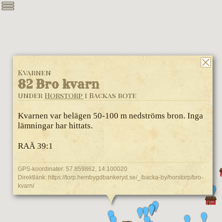
Kvarnen
82 Bro kvarn
under
Horstorp
i Backas rote
Kvarnen var belägen 50-100 m nedströms bron. Inga
lämningar har hittats.
RAÄ 39:1
GPS-koordinater: 57.859862, 14.100020
Direktlänk:
https://torp.hembygdbankeryd.se/_/backa-by/horstorp/bro-
kvarn/