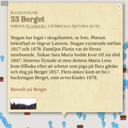
Backstugan
55 Berget
under
Flaskebo
i Svinhaga/Sjöviks rote
Stugan har legat i skogskanten, se foto. Platsen
bekräftad av Ingvar Larsson. Stugan existerade mellan
1817 och 1878. Familjen Florin var de första
inneboende. Änkan Sara Maria bodde kvar till sin död
1847. Sönerna flyttade ut men dottern Maria Lena
kom tillbaka efter att arbetat som piga på flera gårdar
och dog på Berget 1857. Flera änkor kom att bo i
backstugan Berget, som avvecklades 1878.
Boende på Berget