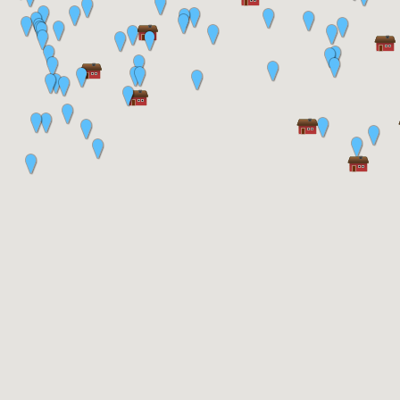
GPS-koordinater: 57.836136, 14.077485
Direktlänk:
https://torp.hembygdbankeryd.se/_/svinhaga/flaskebo/berget/