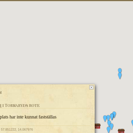
n
h
i Tornaryds rote
lats har inte kunnat fastställas
 57.851222, 14.067976