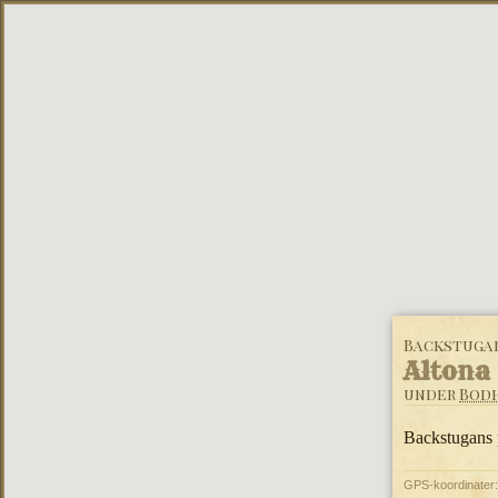
Backstuga
Altona
under
Bod
Backstugans p
GPS-koordinater: