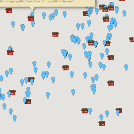
://torp.hembygdbankeryd.se/_/tornaryd/bodh/altona/