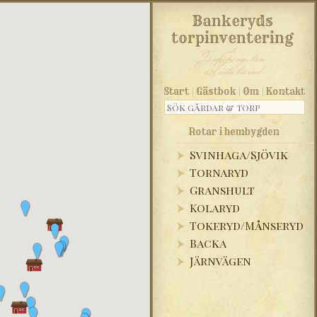
Bankeryds
torpinventering
uti
Jönköpings län
Tveta härad
|
|
|
Start
Gästbok
Om
Kontakt
Rotar i hembygden
Svinhaga/Sjövik
Tornaryd
Granshult
Kolaryd
Tokeryd/Månseryd
Backa
Järnvägen