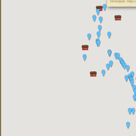
Direktlänk:
https