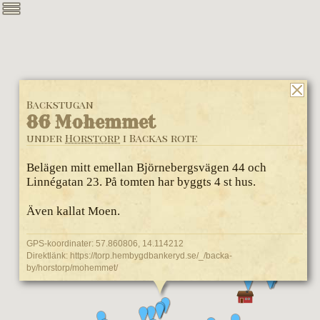
Backstugan
86 Mohemmet
under
Horstorp
i Backas rote
Belägen mitt emellan Björnebergsvägen 44 och
Linnégatan 23. På tomten har byggts 4 st hus.
Även kallat Moen.
GPS-koordinater: 57.860806, 14.114212
Direktlänk:
https://torp.hembygdbankeryd.se/_/backa-
by/horstorp/mohemmet/