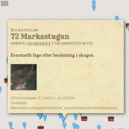
Backstugan
72 Markastugan
under
Granshult
i Granshults rote
Eventuellt läge efter besiktning i skogen.
GPS-koordinater: 57.836171, 14.101308
Direktlänk:
https://torp.hembygdbankeryd.se/_/granshult/granshult/markastugan/