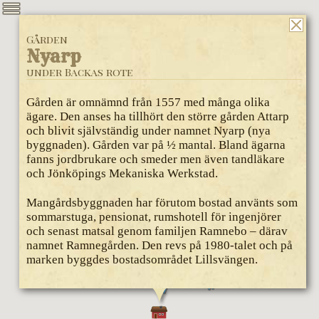
Gården
Nyarp
under Backas rote
Gården är omnämnd från 1557 med många olika
ägare. Den anses ha tillhört den större gården Attarp
och blivit självständig under namnet Nyarp (nya
byggnaden). Gården var på ½ mantal. Bland ägarna
fanns jordbrukare och smeder men även tandläkare
och Jönköpings Mekaniska Werkstad.
Mangårdsbyggnaden har förutom bostad använts som
sommarstuga, pensionat, rumshotell för ingenjörer
och senast matsal genom familjen Ramnebo – därav
namnet Ramnegården. Den revs på 1980-talet och på
marken byggdes bostadsområdet Lillsvängen.