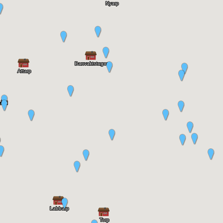
Ställen under Nyarp:
124 Åkershult
Nylyckan
|
GPS-koordinater: 57.862933, 14.134801
Direktlänk:
https://torp.hembygdbankeryd.se/_/backa-by/nyarp/