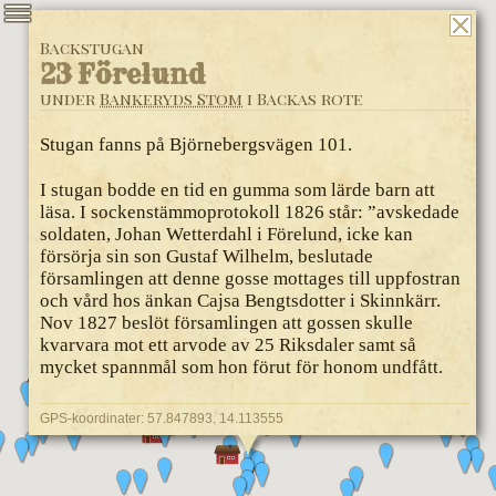
Backstugan
23 Förelund
under
Bankeryds Stom
i Backas rote
Stugan fanns på Björnebergsvägen 101.
I stugan bodde en tid en gumma som lärde barn att
läsa. I sockenstämmoprotokoll 1826 står: ”avskedade
soldaten, Johan Wetterdahl i Förelund, icke kan
försörja sin son Gustaf Wilhelm, beslutade
församlingen att denne gosse mottages till uppfostran
och vård hos änkan Cajsa Bengtsdotter i Skinnkärr.
Nov 1827 beslöt församlingen att gossen skulle
kvarvara mot ett arvode av 25 Riksdaler samt så
mycket spannmål som hon förut för honom undfått.
GPS-koordinater: 57.847893, 14.113555
Direktlänk:
https://torp.hembygdbankeryd.se/_/backa-by/bankeryds-
stom/forelund/